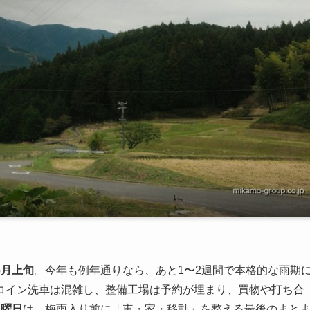
6月上旬
。今年も例年通りなら、あと1〜2週間で本格的な雨期
コイン洗車は混雑し、整備工場は予約が埋まり、買物や打ち合
土曜日
は、梅雨入り前に「車・家・移動」を整える最後のまと