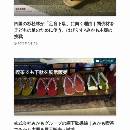
四国の杉桧林が「足育下駄」に向く理由｜間伐材を
子どもの足のために使う、はびりす×みかも木履の
挑戦
2026年5月15日
みかも木履
株式会社みかもグループの桐下駄導線｜みかも喫茶
でみかも木履を展示販売・試着