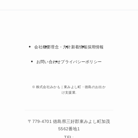
会社概要
理念・方針
新着情報
採用情報
お問い合わせ
プライバシーポリシー
©
株式会社みかも｜東みよし町・徳島のお出か
け支援業.
〒779-4701 徳島県三好郡東みよし町加茂
5562番地1
TEL: