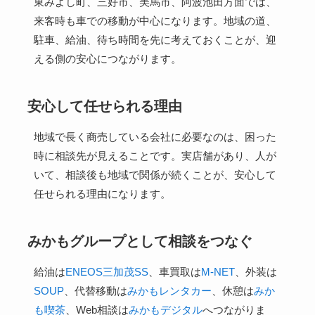
東みよし町、三好市、美馬市、阿波池田方面では、
来客時も車での移動が中心になります。地域の道、
駐車、給油、待ち時間を先に考えておくことが、迎
える側の安心につながります。
安心して任せられる理由
地域で長く商売している会社に必要なのは、困った
時に相談先が見えることです。実店舗があり、人が
いて、相談後も地域で関係が続くことが、安心して
任せられる理由になります。
みかもグループとして相談をつなぐ
給油は
ENEOS三加茂SS
、車買取は
M-NET
、外装は
SOUP
、代替移動は
みかもレンタカー
、休憩は
みか
も喫茶
、Web相談は
みかもデジタル
へつながりま