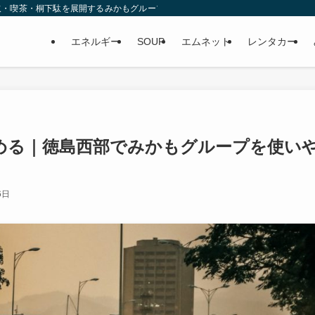
取・喫茶・桐下駄を展開するみかもグループ
エネルギー
SOUP
エムネット
レンタカー
める｜徳島西部でみかもグループを使い
6日