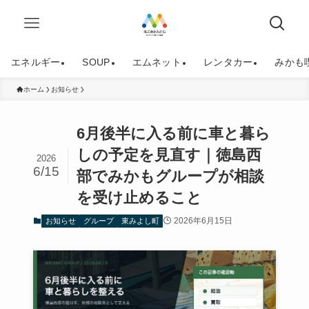
エネルギー
SOUP
エムネット
レンタカー
みかも
ホーム
お知らせ
6月後半に入る前に車と暮ら
しの予定を見直す｜徳島西
2026
6/15
部でみかもグループが相談
を受け止めること
2026年6月15日
お知らせ
グループ
東みよし町