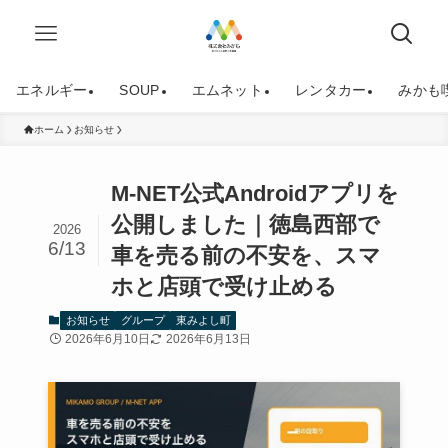
エネルギー
SOUP
エムネット
レンタカー
みかも
ホーム
お知らせ
M-NET公式Androidアプリを
公開しました｜徳島西部で
2026
6/13
車を売る前の不安を、スマ
ホと店頭で受け止める
お知らせ
グループ
東みよし町
2026年6月10日
2026年6月13日