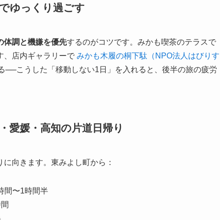
世代でゆっくり過ごす
の体調と機嫌を優先
するのがコツです。みかも喫茶のテラスで
す、店内ギャラリーで
みかも木履の桐下駄（NPO法人はびりす
る──こうした「移動しない1日」を入れると、後半の旅の疲労
香川・愛媛・高知の片道日帰り
りに向きます。東みよし町から：
時間〜1時間半
時間
半