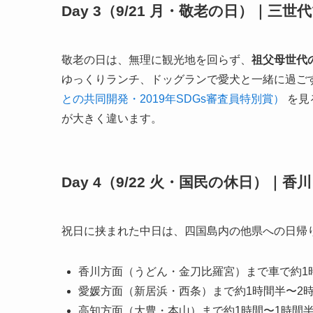
Day 3（9/21 月・敬老の日）｜三
敬老の日は、無理に観光地を回らず、
祖父母世代
ゆっくりランチ、ドッグランで愛犬と一緒に過ご
との共同開発・2019年SDGs審査員特別賞）
を見
が大きく違います。
Day 4（9/22 火・国民の休日）｜
祝日に挟まれた中日は、四国島内の他県への日帰
香川方面（うどん・金刀比羅宮）まで車で約1
愛媛方面（新居浜・西条）まで約1時間半〜2
高知方面（大豊・本山）まで約1時間〜1時間