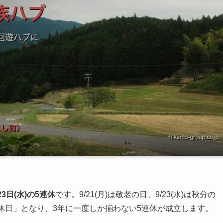
23日(水)の5連休
です。9/21(月)は敬老の日、9/23(水)は秋分の
民の休日」となり、3年に一度しか揃わない5連休が成立します。