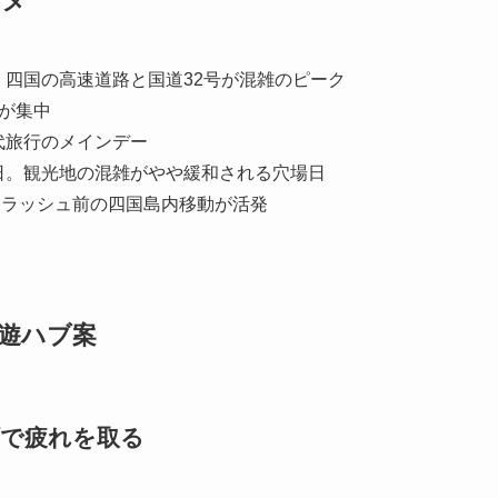
四国の高速道路と国道32号が混雑のピーク
が集中
代旅行のメインデー
日。観光地の混雑がやや緩和される穴場日
ンラッシュ前の四国島内移動が活発
回遊ハブ案
し町で疲れを取る