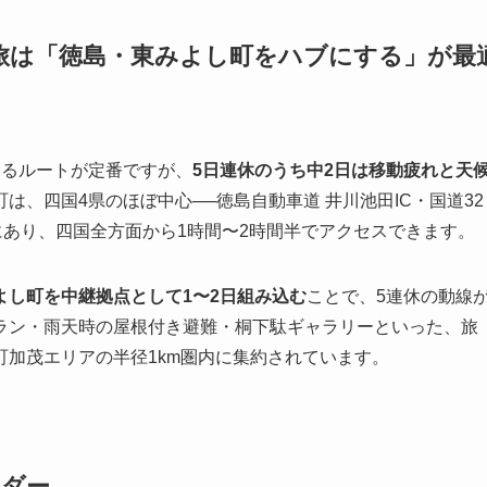
国旅は「徳島・東みよし町をハブにする」が最
回るルートが定番ですが、
5日連休のうち中2日は移動疲れと天
は、四国4県のほぼ中心──徳島自動車道 井川池田IC・国道32
にあり、四国全方面から1時間〜2時間半でアクセスできます。
よし町を中継拠点として1〜2日組み込む
ことで、5連休の動線
ラン・雨天時の屋根付き避難・桐下駄ギャラリーといった、旅
加茂エリアの半径1km圏内に集約されています。
ンダー