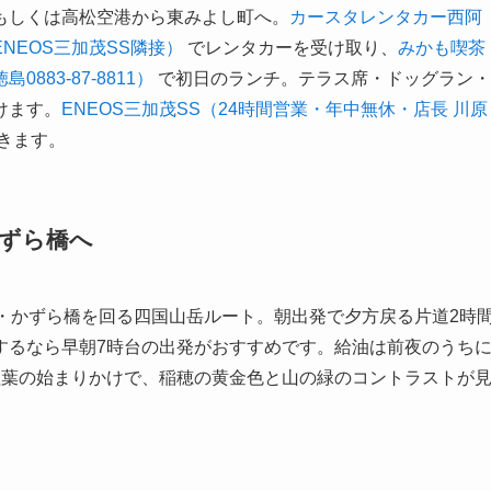
もしくは高松空港から東みよし町へ。
カースタレンタカー西阿
NEOS三加茂SS隣接）
でレンタカーを受け取り、
みかも喫茶
83-87-8811）
で初日のランチ。テラス席・ドッグラン・
けます。
ENEOS三加茂SS（24時間営業・年中無休・店長 川原
きます。
かずら橋へ
・かずら橋を回る四国山岳ルート。朝出発で夕方戻る片道2時
するなら早朝7時台の出発がおすすめです。給油は前夜のうち
紅葉の始まりかけで、稲穂の黄金色と山の緑のコントラストが