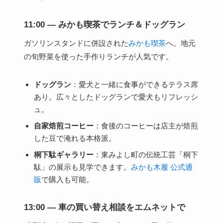
11:00 — みかも喫茶でランチ＆ドッグラン
ガソリンスタンドに併設された
みかも喫茶
へ。地元
の旬野菜を使った手作りランチが人気です。
ドッグラン
：愛犬と一緒に食事ができるテラス席
あり。広々としたドッグランで愛犬もリフレッシ
ュ。
自家焙煎コーヒー
：食後のコーヒーは店主が焙煎
した豆で淹れる本格派。
桐下駄ギャラリー
：東みよし町の伝統工芸「桐下
駄」の展示も見学できます。
みかも木履 公式通
販
で購入も可能。
13:00 — 車の買い替え相談をエムネットで