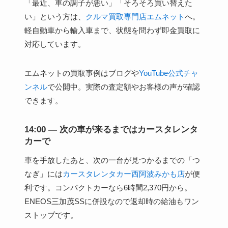
「最近、車の調子が悪い」「そろそろ買い替えた
い」という方は、
クルマ買取専門店エムネット
へ。
軽自動車から輸入車まで、状態を問わず即金買取に
対応しています。
エムネットの買取事例はブログや
YouTube公式チャ
ンネル
で公開中。実際の査定額やお客様の声が確認
できます。
14:00 — 次の車が来るまではカースタレンタ
カーで
車を手放したあと、次の一台が見つかるまでの「つ
なぎ」には
カースタレンタカー西阿波みかも店
が便
利です。コンパクトカーなら6時間2,370円から。
ENEOS三加茂SSに併設なので返却時の給油もワン
ストップです。