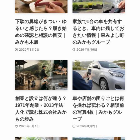
下駄の鼻緒がきつい・ゆ
家族で1台の車を共有す
るいと感じたら？履き始
るとき、車内に残してお
めの確認と相談の目安｜
きたい情報｜東みよし町
みかも木履
のみかもグループ
2026年8月6日
2026年8月6日
創業と設立は何が違う？
車や店舗の困りごとは何
1971年創業・2013年法
を撮れば伝わる？相談前
人化で読む株式会社みか
の写真4枚｜みかもグル
もの歩み
ープ
2026年8月4日
2026年8月2日