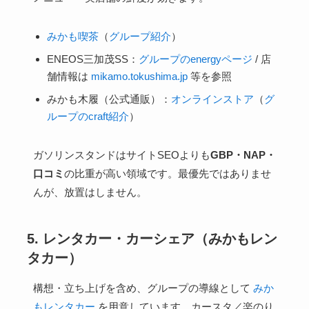
みかも喫茶
（
グループ紹介
）
ENEOS三加茂SS：
グループのenergyページ
/ 店
舗情報は
mikamo.tokushima.jp
等を参照
みかも木履（公式通販）：
オンラインストア
（
グ
ループのcraft紹介
）
ガソリンスタンドはサイトSEOよりも
GBP・NAP・
口コミ
の比重が高い領域です。最優先ではありませ
んが、放置はしません。
5. レンタカー・カーシェア（みかもレン
タカー）
構想・立ち上げを含め、グループの導線として
みか
もレンタカー
を用意しています。カースタ／楽のり