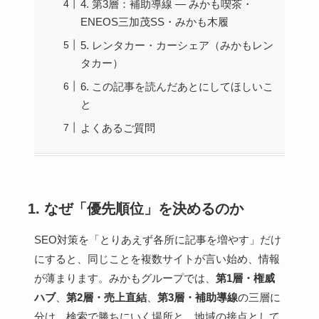
4. 第3層：補助導線 — みかも喫茶・
ENEOS三加茂SS・みかも木履
5. レンタカー・カーシェア（みかもレン
タカー）
6. この記事を読んだあとにしてほしいこ
と
よくあるご質問
1. なぜ「優先順位」を決めるのか
SEO対策を「とりあえず各所に記事を増やす」だけ
にすると、同じことを複数サイトが言い始め、情報
が薄まります。みかもグループでは、
第1層・権威
ハブ
、
第2層・売上直結
、
第3層・補助導線
の三層に
分け、検索で勝ちにいく場所と、地域の接点として