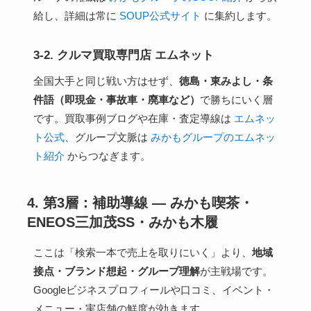
給し、詳細は常に
SOUP公式サイト
に集約します。
3-2. クルマ買取専門店 エムネット
全国大手と同じ戦い方はせず、
徳島・東みよし・条
件語（即現金・事故車・廃車など）
で勝ちにいく層
です。買取事例ブログや在庫・査定導線は
エムネッ
ト公式
、グループ文脈は
みかもグループのエムネッ
ト紹介
からつなぎます。
4. 第3層：補助導線 — みかも喫茶・
ENEOS三加茂SS・みかも木履
ここは「検索一本で売上を取りにいく」より、
地域
接点・ブランド想起・グループ理解
が主戦場です。
Googleビジネスプロフィールや口コミ、イベント・
メニュー・実店舗の鮮度が効きます。