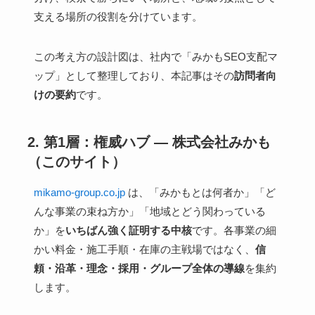
支える場所の役割を分けています。
この考え方の設計図は、社内で「みかもSEO支配マ
ップ」として整理しており、本記事はその
訪問者向
けの要約
です。
2. 第1層：権威ハブ — 株式会社みかも
（このサイト）
mikamo-group.co.jp
は、「みかもとは何者か」「ど
んな事業の束ね方か」「地域とどう関わっている
か」を
いちばん強く証明する中核
です。各事業の細
かい料金・施工手順・在庫の主戦場ではなく、
信
頼・沿革・理念・採用・グループ全体の導線
を集約
します。