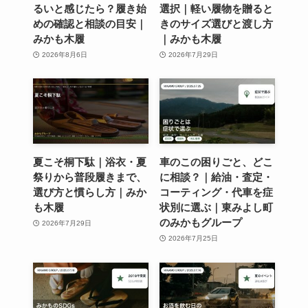
るいと感じたら？履き始
選択｜軽い履物を贈ると
めの確認と相談の目安｜
きのサイズ選びと渡し方
みかも木履
｜みかも木履
2026年8月6日
2026年7月29日
夏こそ桐下駄｜浴衣・夏
車のこの困りごと、どこ
祭りから普段履きまで、
に相談？｜給油・査定・
選び方と慣らし方｜みか
コーティング・代車を症
も木履
状別に選ぶ｜東みよし町
のみかもグループ
2026年7月29日
2026年7月25日