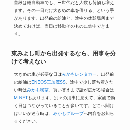
普段は軽自動車でも、三世代だと人数も荷物も増え
ます。その一日だけ大きめの車を借りる、という手
があります。出発前の給油と、途中の休憩場所まで
決めておけば、当日は移動そのものに集中できま
す。
東みよし町から出発するなら、用事を分
けて考えない
大きめの車が必要な日は
みかもレンタカー
、出発前
の給油は
ENEOS三加茂SS
、途中で少し落ち着きた
い時は
みかも喫茶
。買い替えまで話が広がる場合は
M-NET
もあります。別々の用事に見えて、家族で動
く日はつながっていることが多いです。どこへ聞け
ばいいか迷う時は、
みかもグループ
へ内容をお知ら
せください。