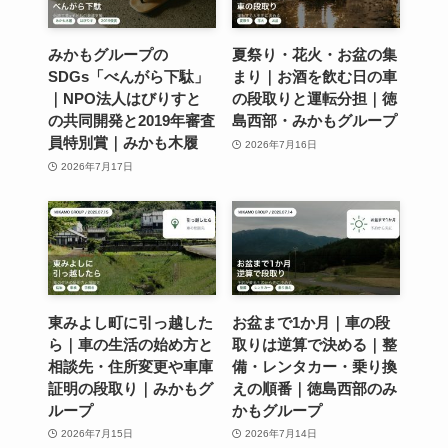
みかもグループの
夏祭り・花火・お盆の集
SDGs「べんがら下駄」
まり｜お酒を飲む日の車
｜NPO法人はびりすと
の段取りと運転分担｜徳
の共同開発と2019年審査
島西部・みかもグループ
員特別賞｜みかも木履
2026年7月16日
2026年7月17日
東みよし町に引っ越した
お盆まで1か月｜車の段
ら｜車の生活の始め方と
取りは逆算で決める｜整
相談先・住所変更や車庫
備・レンタカー・乗り換
証明の段取り｜みかもグ
えの順番｜徳島西部のみ
ループ
かもグループ
2026年7月15日
2026年7月14日