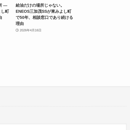
 —
給油だけの場所じゃない。
よし町
ENEOS三加茂SSが東みよし町
由
で50年、相談窓口であり続ける
理由
2026年4月16日