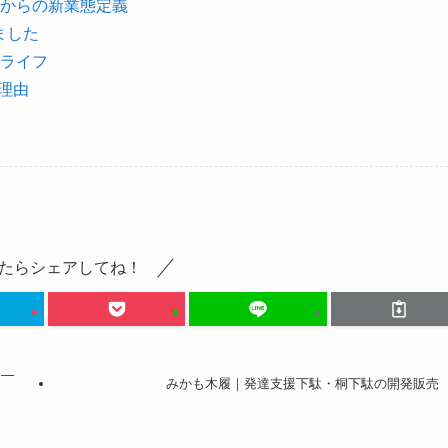
からの新業態定義
ました
ライフ
理由
たらシェアしてね！
 —
みかも木履｜発達支援下駄・桐下駄の開発販売