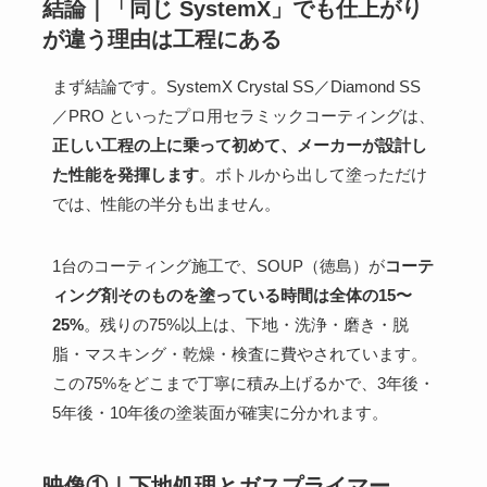
結論｜「同じ SystemX」でも仕上がり
が違う理由は工程にある
まず結論です。SystemX Crystal SS／Diamond SS
／PRO といったプロ用セラミックコーティングは、
正しい工程の上に乗って初めて、メーカーが設計し
た性能を発揮します
。ボトルから出して塗っただけ
では、性能の半分も出ません。
1台のコーティング施工で、SOUP（徳島）が
コーテ
ィング剤そのものを塗っている時間は全体の15〜
25%
。残りの75%以上は、下地・洗浄・磨き・脱
脂・マスキング・乾燥・検査に費やされています。
この75%をどこまで丁寧に積み上げるかで、3年後・
5年後・10年後の塗装面が確実に分かれます。
映像①｜下地処理とガスプライマー