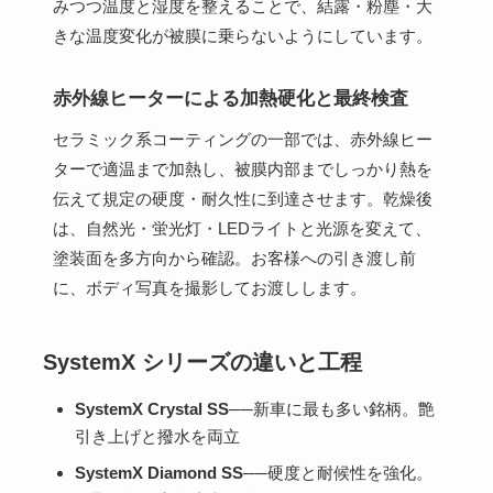
みつつ温度と湿度を整えることで、結露・粉塵・大
きな温度変化が被膜に乗らないようにしています。
赤外線ヒーターによる加熱硬化と最終検査
セラミック系コーティングの一部では、赤外線ヒー
ターで適温まで加熱し、被膜内部までしっかり熱を
伝えて規定の硬度・耐久性に到達させます。乾燥後
は、自然光・蛍光灯・LEDライトと光源を変えて、
塗装面を多方向から確認。お客様への引き渡し前
に、ボディ写真を撮影してお渡しします。
SystemX シリーズの違いと工程
SystemX Crystal SS
──新車に最も多い銘柄。艶
引き上げと撥水を両立
SystemX Diamond SS
──硬度と耐候性を強化。