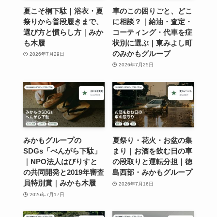
夏こそ桐下駄｜浴衣・夏
車のこの困りごと、どこ
祭りから普段履きまで、
に相談？｜給油・査定・
選び方と慣らし方｜みか
コーティング・代車を症
も木履
状別に選ぶ｜東みよし町
のみかもグループ
2026年7月29日
2026年7月25日
みかもグループの
夏祭り・花火・お盆の集
SDGs「べんがら下駄」
まり｜お酒を飲む日の車
｜NPO法人はびりすと
の段取りと運転分担｜徳
の共同開発と2019年審査
島西部・みかもグループ
員特別賞｜みかも木履
2026年7月16日
2026年7月17日