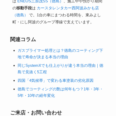
は
ENEOS三加茂SS（徳島）
、施工中や預かり期間
の
移動手段
は
カースタレンタカー西阿波みかも店
（徳島）
で。1台の車にまつわる時間を、東みよし
町・にし阿波のグループ導線で支えています。
関連コラム
ガスプライマー処理とは？徳島のコーティング下
地で寿命が決まる本当の理由
同じSystemXでも仕上がりが違う本当の理由｜徳
島で見抜く5工程
四国「4気候帯」で変わる車塗装の劣化原因
徳島でコーティングの艶は何年もつ？1年・3年・
5年・10年の経年変化
ご来店・お問い合わせ