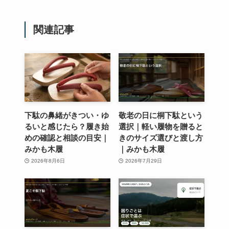
関連記事
下駄の鼻緒がきつい・ゆ
敬老の日に桐下駄という
るいと感じたら？履き始
選択｜軽い履物を贈ると
めの確認と相談の目安｜
きのサイズ選びと渡し方
みかも木履
｜みかも木履
2026年8月6日
2026年7月29日