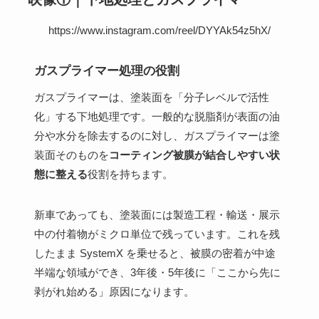
https://www.instagram.com/reel/DYYAk54z5hX/
ガスプライマー処理の役割
ガスプライマーは、塗装面を「分子レベルで活性
化」する下地処理です。一般的な脱脂剤が表面の油
分や水分を除去するのに対し、ガスプライマーは塗
装面そのものを
コーティング被膜が結合しやすい状
態に整える
役割を持ちます。
新車であっても、塗装面には製造工程・輸送・展示
中の付着物がミクロ単位で残っています。これを残
したまま SystemX を乗せると、被膜の密着が中途
半端な領域ができ、3年後・5年後に「ここから先に
剥がれ始める」原因になります。